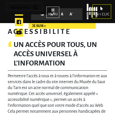
Accéder au contenu
Accéder au menu
Rechercher
+
-
Contraste
Agrandir le texte
Réinitialiser le texte
Réduire le texte
A
A
A
EN 1 CLIC
Instagram
Facebook
ACCESSIBILITÉ
Youtube
UN ACCÈS POUR TOUS, UN
ACCÈS UNIVERSEL À
L’INFORMATION
Permettre l’accès à tous et à toutes à l’information et aux
services dans le cadre du site internet du Musée du Saut
du Tarn est un acte normal de communication
numérique. Cet accès universel, également appelé «
accessibilité numérique », permet un accès à
l’information quel que soit votre mode d’accès au Web.
Cela permet notamment aux personnes handicapées de