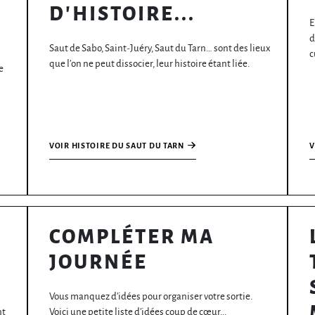
D'HISTOIRE...
E
d
Saut de Sabo, Saint-Juéry, Saut du Tarn… sont des lieux
c
que l’on ne peut dissocier, leur histoire étant liée.
e
VOIR HISTOIRE DU SAUT DU TARN
V
COMPLÉTER MA
JOURNÉE
Vous manquez d'idées pour organiser votre sortie.
nt
Voici une petite liste d'idées coup de cœur...