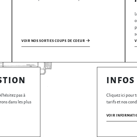
L
o
p
s
VOIR NOS SORTIES COUPS DE COEUR
V
STION
INFOS
N'hésitez pas à
Cliquez ici pour 
rons dans les plus
tarifs et nos cond
VOIR INFORMATI