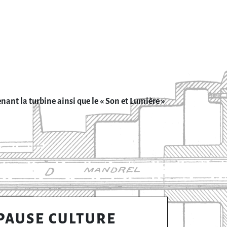
nant la turbine ainsi que le « Son et Lumière »
PAUSE CULTURE