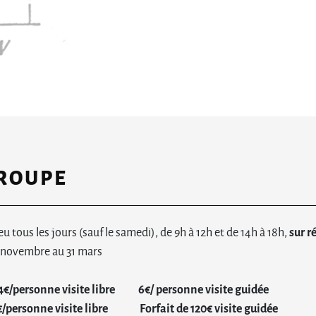
GROUPE
eu tous les jours (sauf le samedi), de 9h à 12h et de 14h à 18h,
sur r
 novembre au 31 mars
4€/personne visite libre
6€/ personne visite guidée
/personne visite libre
Forfait de 120€ visite guidée