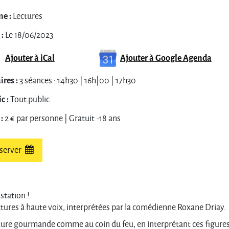
e :
Lectures
:
Le 18/06/2023
Ajouter à iCal
Ajouter à Google Agenda
res :
3 séances : 14h30 | 16h|00 | 17h30
c :
Tout public
:
2 € par personne | Gratuit -18 ans
server
station !
ctures à haute voix, interprétées par la comédienne Roxane Driay.
ecture gourmande comme au coin du feu, en interprétant ces figure