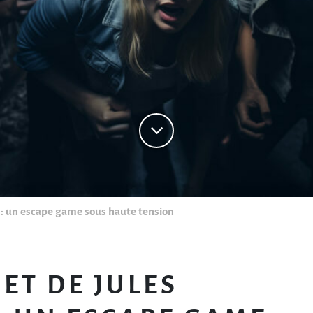
» : un escape game sous haute tension
RET DE JULES