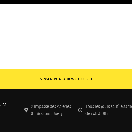
S'INSCRIRE À LA NEWSLETTER
ALES
2 Impasse des Aciéries,
Tous les jours sauf le same
81160 Saint-Juéry
de 14h à 18h