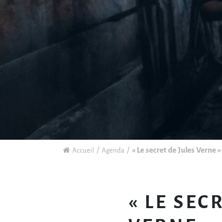
« Le secret de Jules Verne 
Accueil
Agenda
« LE SEC