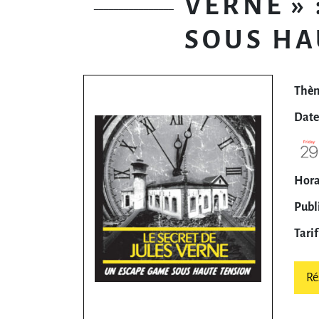
VERNE »
SOUS HA
Thèm
Dates
Horai
Publi
Tarif 
Ré