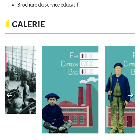
Brochure du service éducatif
GALERIE
image précédente
im