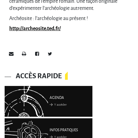
céramiques de l’empire romain. Une façon originale
d’expérimenter l’archéologie autrement.
Archéosite : l’archéologie au présent !
http://archeosite.ted.fr/
Envoyer par e-mail
Imprimer
Partager sur Facebook
Partager sur Twitter
ACCÈS RAPIDE
AGENDA
Y accéder
INFOS PRATIQUES
Y accéder