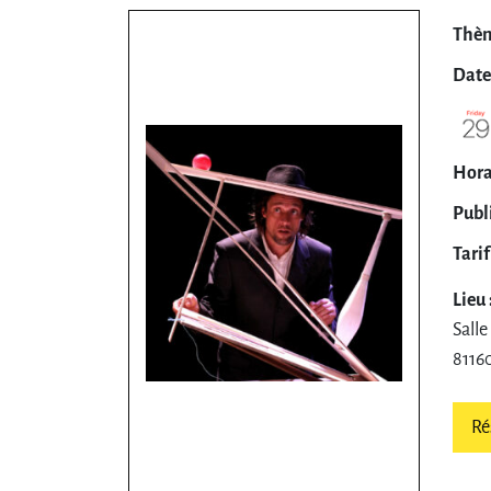
Thèm
Date 
Horai
Publi
Tarif 
Lieu 
Salle
81160
Ré