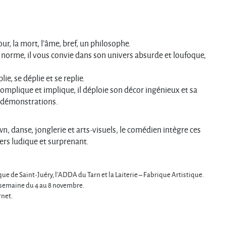
our, la mort, l’âme, bref, un philosophe.
s norme, il vous convie dans son univers absurde et loufoque,
e, se déplie et se replie.
 complique et implique, il déploie son décor ingénieux et sa
s démonstrations.
 danse, jonglerie et arts-visuels, le comédien intègre ces
rs ludique et surprenant.
ue de Saint-Juéry
, l’
ADDA du Tarn
et
la Laiterie – Fabrique Artistique
.
 semaine du 4 au 8 novembre.
rnet.