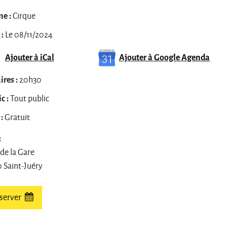
e :
Cirque
:
Le 08/11/2024
Ajouter à iCal
Ajouter à Google Agenda
res :
20h30
c :
Tout public
:
Gratuit
:
 de la Gare
 Saint-Juéry
server