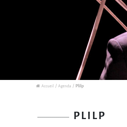
Plilp
Accueil
Agenda
PLILP