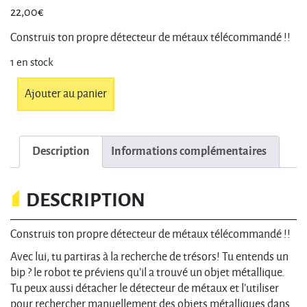
22,00
€
Construis ton propre détecteur de métaux télécommandé !!
1 en stock
quantité
Ajouter au panier
de
Robot
détecteur
Description
Informations complémentaires
de
métal
DESCRIPTION
Construis ton propre détecteur de métaux télécommandé !!
Avec lui, tu partiras à la recherche de trésors! Tu entends un
bip ? le robot te préviens qu’il a trouvé un objet métallique.
Tu peux aussi détacher le détecteur de métaux et l’utiliser
pour rechercher manuellement des objets métalliques dans